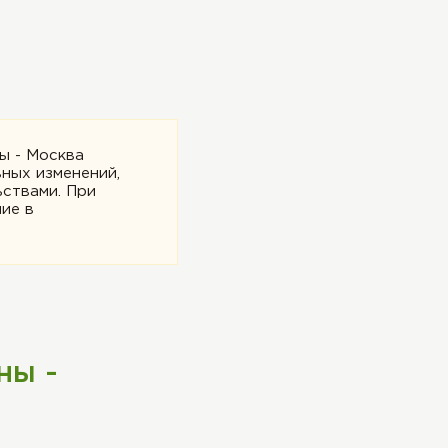
ы - Москва
ных изменений,
ьствами. При
ие в
ны -