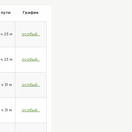
 пути
График
 ч 23 м
особый...
 ч 23 м
особый...
 ч 31 м
особый...
 ч 31 м
особый...