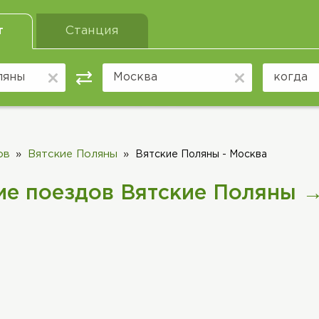
т
Станция
ов
Вятские Поляны
Вятские Поляны - Москва
ие поездов Вятские Поляны 