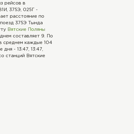
з рейсов в
1И, 375Э, 025Г -
ает расстояние по
т поезд 375Э Тында
уту
Вятские Поляны
еднем составляет 9. По
 в среднем каждые 104
ня - 13:47, 13:47,
 со станций Вятские