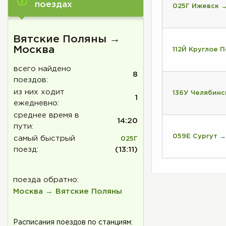
поездах
025Г Ижевск 
Вятские Поляны →
Москва
112Й Круглое 
всего найдено
8
поездов:
из них ходит
136У Челябинс
1
ежедневно:
среднее время в
14:20
пути:
059Е Сургут →
самый быстрый
025Г
поезд:
(13:11)
поезда обратно:
Москва → Вятские Поляны
Расписания поездов по станциям: