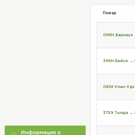
Поезд
095Н Барнаул
396Н Бийск →
081И Улан-Удэ
375Э Тында →
Информация о